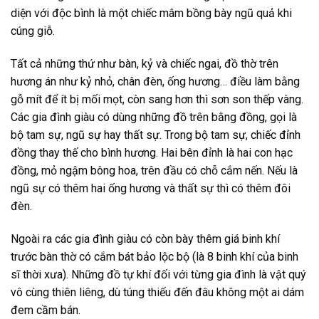
diện với độc bình là một chiếc mâm bồng bày ngũ quả khi
cúng giỗ.
Tất cả những thứ như bàn, kỷ và chiếc ngai, đồ thờ trên
hương án như kỷ nhỏ, chân đèn, ống hương… điều làm bằng
gỗ mít để ít bị mối mọt, còn sang hơn thì sơn son thếp vàng.
Các gia đình giàu có dùng những đồ trên bằng đồng, gọi là
bộ tam sự, ngũ sự hay thất sự. Trong bộ tam sự, chiếc đỉnh
đồng thay thế cho bình hương. Hai bên đỉnh là hai con hạc
đồng, mỏ ngậm bông hoa, trên đầu có chỗ cắm nến. Nếu là
ngũ sự có thêm hai ống hương và thất sự thì có thêm đôi
đèn.
Ngoài ra các gia đình giàu có còn bày thêm giá binh khí
trước bàn thờ có cắm bát bảo lộc bộ (là 8 binh khí của binh
sĩ thời xưa). Những đồ tự khí đối với từng gia đình là vật quý
vô cùng thiên liêng, dù túng thiếu đến đâu không một ai dám
đem cầm bán.