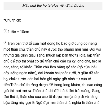
Mẫu nhà thờ họ tại Hoa viên Bình Dương
*Chú thích:
(1)
1 tấc = 10cm
(2)
Trên bàn thờ tổ của một dòng họ bao giờ cũng có riêng
một thần chủ, thần chủ này được thờ phụng mãi mãi. Đối với
những gia đình giàu sang, muốn lập bàn thờ tại gia, lập thần
chủ để thờ thì phải có đủ thần chủ của cụ kỵ, ông cha, tức là
cao, tằng, tổ khảo. Thần chủ làm bằng gỗ táo (gỗ của loài
cây sống ngàn năm), dài khoản hai phân rưỡi, ở giữa đề tên
họ, chức tước, còn hai bên ghi ngày giờ sinh, tử của tổ
tiên.Thần chủ thường được để trong long khám, khi nào cúng
giỗ thì mới mở ra. Thần chủ chỉ để thờ 4 đời trở xuống. Sang
đời thứ 5, thần chủ của cao tổ được mai (chôn) đi và nâng
bậc tằng này gọi là Ngũ đại mai thần chủ, nghĩa là thần chủ