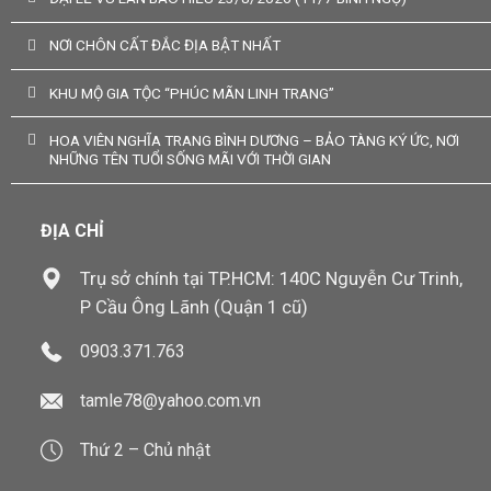
NƠI CHÔN CẤT ĐẮC ĐỊA BẬT NHẤT
KHU MỘ GIA TỘC “PHÚC MÃN LINH TRANG”
HOA VIÊN NGHĨA TRANG BÌNH DƯƠNG – BẢO TÀNG KÝ ỨC, NƠI
NHỮNG TÊN TUỔI SỐNG MÃI VỚI THỜI GIAN
ĐỊA CHỈ
Trụ sở chính tại TP.HCM: 140C Nguyễn Cư Trinh,
P Cầu Ông Lãnh (Quận 1 cũ)
0903.371.763
tamle78@yahoo.com.vn
Thứ 2 – Chủ nhật