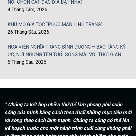
NƠI CHÔN CẤT ĐẮC ĐỊA BẬT NHẤT
4 Tháng Tám, 2026
KHU MỘ GIA TỘC “PHÚC MÃN LINH TRANG”
26 Tháng Sáu, 2026
HOA VIÊN NGHĨA TRANG BÌNH DƯƠNG – BẢO TÀNG KÝ
ỨC, NƠI NHỮNG TÊN TUỔI SỐNG MÃI VỚI THỜI GIAN
6 Tháng Sáu, 2026
“ Chúng ta kết hợp nhiều thứ để làm phong phú cuộc
sống của mình bằng cách theo đuổi những mục tiêu mới
và sống theo cách lành mạnh. Chúng ta cũng có thể lên
kế hoạch trước cho một hành trình cuối cùng không phải
lo lắng bằng cách hoàn toàn chịu trách nhiệm cho cuộc