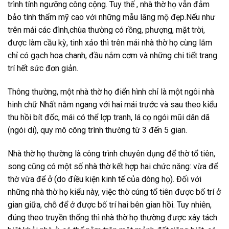
trình tính ngưỡng công cộng. Tuy thế , nhà thờ họ vẫn đảm
bảo tính thẩm mỹ cao với những mẫu lăng mộ đẹp.Nếu như
trên mái các đình,chùa thường có rồng, phượng, mặt trời,
được làm cầu kỳ, tinh xảo thì trên mái nhà thờ họ cùng lắm
chỉ có gạch hoa chanh, đầu nắm cơm và những chi tiết trang
trí hết sức đơn giản.
Thông thường, một nhà thờ họ điển hình chỉ là một ngôi nhà
hinh chữ Nhất nằm ngang với hai mái trước và sau theo kiểu
thu hồi bít đốc, mái có thể lợp tranh, lá cọ ngói mũi dân dã
(ngói di), quy mô công trình thường từ 3 đến 5 gian.
Nhà thờ họ thường là công trình chuyên dụng để thờ tổ tiên,
song cũng có một số nhà thờ kết hợp hai chức năng: vừa để
thờ vừa để ở (do điều kiện kinh tế của dòng họ). Đối với
những nhà thờ họ kiểu này, việc thờ cúng tổ tiên được bố trí ở
gian giữa, chỗ để ở được bố trí hai bên gian hồi. Tuy nhiên,
đúng theo truyền thống thì nhà thờ họ thường được xây tách