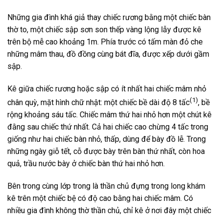
Những gia đình khá giả thay chiếc rương bằng một chiếc bàn
thờ to, một chiếc sập sơn son thếp vàng lộng lẫy được kê
trên bộ mễ cao khoảng 1m. Phía trước có tấm màn đỏ che
những mâm thau, đồ đồng cùng bát đĩa, được xếp dưới gầm
sập.
Kê giữa chiếc rương hoặc sập có ít nhất hai chiếc mâm nhỏ
(1)
chân quỳ, mặt hình chữ nhật: một chiếc bề dài độ 8 tấc
, bề
rộng khoảng sáu tấc. Chiếc mâm thứ hai nhỏ hơn một chút kê
đằng sau chiếc thứ nhất. Cả hai chiếc cao chừng 4 tấc trong
giống như hai chiếc bàn nhỏ, thấp, dùng để bày đồ lễ. Trong
những ngày giỗ tết, cỗ được bày trên bàn thứ nhất, còn hoa
quả, trầu nước bày ở chiếc bàn thứ hai nhỏ hơn.
Bên trong cùng lớp trong là thần chủ đựng trong long khám
kê trên một chiếc bệ có độ cao bằng hai chiếc mâm. Có
nhiều gia đình không thờ thần chủ, chỉ kê ở nơi đây một chiếc