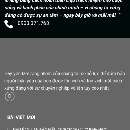
sống và hạnh phúc của chính mình – vì chúng ta xứng
đáng có được sự an tâm – ngay bây giờ và mãi mãi. “
0903.371.763
Hãy yên tâm rằng nhóm của chúng tôi sẽ nỗ lực để đảm bảo
người thân yêu của bạn được tôn vinh và tôn vinh một cách
xứng đáng với sự chuyên nghiệp và tận tụy cao nhất.
BÀI VIẾT MỚI
ĐẠI LỄ VU LAN BÁO HIẾU 23/8/2026 (11/7 BÍNH NGỌ)