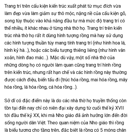
Trang trí trên cấu kiện kiến trúc xuất phát từ mục đích vừa
làm đẹp vừa làm giảm sự thô mộc, nặng nề của cấu kiện gỗ,
song tùy thuộc vào khả năng đầu tư mà mức độ trang trí có
thể nhiều, ít khác nhau ở từng nhà thờ họ. Trang trí trên kiến
trúc nhà thờ họ rất ít dùng hình tượng rồng mà hay sử dụng
các hình tượng thuần túy mang tính trang trí (như hình hoa lá,
hình kỷ hà…), hoặc các biểu tượng thiêng liêng (như hình vân
xoắn, hình đao mác…). Mặc dù vậy, một số nhà thờ của
những dòng họ có người làm quan cũng trang trí hình rồng
trên kiến trúc, nhưng rất hạn chế và các hình rồng này thường
được cách điệu, biến tấu đi (trúc hóa rồng, mai hóa rồng, mây
hóa rồng, lá hóa rồng, cá hóa rồng…).
Sở dĩ có đặc điểm này là do các nhà thờ họ truyền thống còn
tồn tại đến nay chỉ có niên đại xây dựng từ cuối thế kỷ XVII
tới đầu thế kỷ XX, khi mà Nho giáo đã ảnh hưởng lớn đến đời
sống người dân Việt. Theo quan niệm của Nho giáo thì rồng
là biểu tượng cho tầng trên, đặc biệt là rồng có 5 móng chân