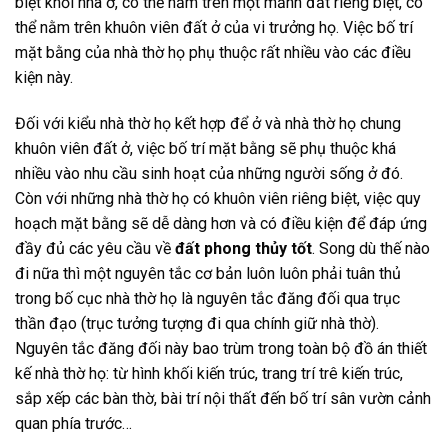
biệt khỏi nhà ở, có thể nằm trên một mảnh đất riêng biệt, có
thể nằm trên khuôn viên đất ở của vi trưởng họ. Việc bố trí
mặt bằng của nhà thờ họ phụ thuộc rất nhiều vào các điều
kiện này.
Đối với kiểu nhà thờ họ kết hợp để ở và nhà thờ họ chung
khuôn viên đất ở, việc bố trí mặt bằng sẽ phụ thuộc khá
nhiều vào nhu cầu sinh hoạt của những người sống ở đó.
Còn với những nhà thờ họ có khuôn viên riêng biệt, việc quy
hoạch mặt bằng sẽ dễ dàng hơn và có điều kiện để đáp ứng
đầy đủ các yêu cầu về
đất phong thủy tốt
. Song dù thế nào
đi nữa thì một nguyên tắc cơ bản luôn luôn phải tuân thủ
trong bố cục nhà thờ họ là nguyên tắc đăng đối qua trục
thần đạo (trục tưởng tượng đi qua chính giữ nhà thờ).
Nguyên tắc đăng đối này bao trùm trong toàn bộ đồ án thiết
kế nhà thờ họ: từ hình khối kiến trúc, trang trí trê kiến trúc,
sắp xếp các bàn thờ, bài trí nội thất đến bố trí sân vườn cảnh
quan phía trước…