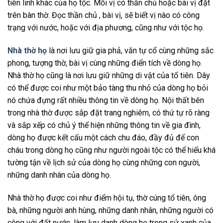
tiên linh khác của họ tộc. Mỗi vị có thần chủ hoặc bài vị đặt
trên bàn thờ. Đọc thần chủ , bài vị, sẽ biết vị nào có công
trạng với nước, hoặc với địa phương, cũng như với tộc họ.
Nhà thờ họ
là nơi lưu giữ gia phả, văn tự cổ cùng những sắc
phong, tượng thờ, bài vị cùng những điển tích về dòng họ.
Nhà thờ họ cũng là nơi lưu giữ những di vật của tổ tiên. Dây
có thể được coi như một bảo tàng thu nhỏ của dòng họ bỏi
nó chứa đựng rất nhiều thông tin về dòng họ. Nội thất bên
trong nhà thờ được sắp đặt trang nghiêm, có thứ tự rõ ràng
và sắp xếp có chủ ý thể hiện những thông tin về gia đình,
dòng họ được kết cấu một cách chu đáo, đầy đủ để con
cháu trong dòng họ cũng như người ngoài tộc có thể hiểu khá
tường tận về lịch sử của dòng họ cùng những con người,
những danh nhân của dòng họ.
Nhà thờ họ được coi như điểm hội tụ, thờ cúng tổ tiên, ông
bà, những người anh hùng, những danh nhân, những người có
công với đất nước, làm lưu danh dòng họ trong sử xanh của