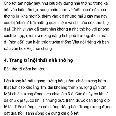
Cho tới tận ngày nay, nhu câu xây dựng nhà thờ họ trong xa
hội vẫn luôn tồn tại, song nhận thức về “cốt cách” của nhà
thờ họ lại khá mơ hồ, thêm vào đó những
mẫu xây mộ
này
còn bị “nhiễm” bởi những quan niệm và nhu cầu của thời hiện
đại. Chính vì vậy đã xuất hiện không ít nhà thờ họ với phong
cách lai tạp, rườm rà mang nặng tính phô trương, đánh mất
đi “hồn cốt” của kiến trúc truyền thống Việt nói riêng và bản
sắc văn hóa Việt nói chung.
4. Trang trí nội thất nhà thờ họ
Bàn thờ tổ gồm hai lớp:
Lớp trong kê sát ngang tường hậu, gồm: chiếc rương hòm
thật lớn cao khoảng 1m, dài khoảng trên 2m, rộng gần 2m.
Mặt chiếc rương đóng nẹp chia làm 3 ô. Các ô này có khi là
ba chữ đại tự, có khi là những bức tranh được dán trong dịp
lễ tết. Trên những nẹp có những đồng tiền. Trong rương đựng
bát đĩa, nồi, sanh đồng để dùng khi giỗ tết.