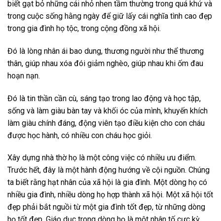
biết gạt bỏ những cái nhỏ nhen tầm thường trong quá khứ và
trong cuộc sống hằng ngày để giữ lấy cái nghĩa tình cao đẹp
trong gia đình họ tộc, trong cộng đồng xã hội.
Đó là lòng nhân ái bao dung, thương người như thể thương
thân, giúp nhau xóa đói giảm nghèo, giúp nhau khi ốm đau
hoạn nạn.
Đó là tin thần cần cù, sáng tạo trong lao động và học tập,
sống và làm giàu bàn tay và khối óc của mình, khuyến khích
làm giàu chính đáng, động viên tạo điều kiện cho con cháu
được học hành, có nhiều con cháu học giỏi.
Xây dựng nhà thờ họ là một công việc có nhiều ưu điểm.
Trước hết, đây là một hành động hướng về cội nguồn. Chúng
ta biết rằng hạt nhân của xã hội là gia đình. Một dòng họ có
nhiều gia đình, nhiều dòng họ hợp thành xã hội. Một xã hội tốt
đẹp phải bắt nguồi từ một gia đình tốt đẹp, từ những dòng
họ tốt đẹp. Giáo dục trong dòng họ là một nhân tố cực kỳ