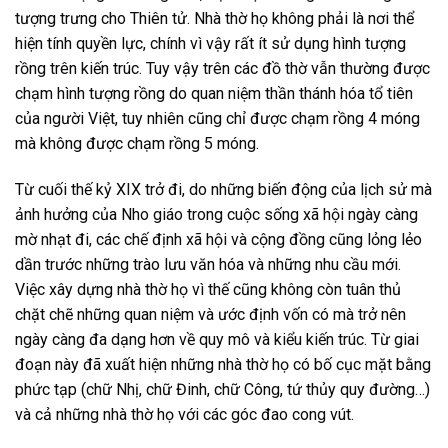
tượng trưng cho Thiên tử. Nhà thờ họ không phải là nơi thể
hiện tính quyền lực, chính vì vậy rất ít sử dụng hình tượng
rồng trên kiến trúc. Tuy vậy trên các đồ thờ vẫn thường được
chạm hình tượng rồng do quan niệm thần thánh hóa tổ tiên
của người Việt, tuy nhiên cũng chỉ được chạm rồng 4 móng
mà không được chạm rồng 5 móng.
Từ cuối thế kỷ XIX trở đi, do những biến động của lịch sử mà
ảnh hưởng của Nho giáo trong cuộc sống xã hội ngày càng
mờ nhạt đi, các chế định xã hội và cộng đồng cũng lỏng lẻo
dần trước những trào lưu văn hóa và những nhu cầu mới.
Việc xây dựng nhà thờ họ vì thế cũng không còn tuân thủ
chặt chẽ những quan niệm và ước định vốn có mà trở nên
ngày càng đa dạng hơn về quy mô và kiểu kiến trúc. Từ giai
đoạn này đã xuất hiện những nhà thờ họ có bố cục mặt bằng
phức tạp (chữ Nhị, chữ Đinh, chữ Công, tứ thủy quy đường…)
và cả những nhà thờ họ với các góc đao cong vút.