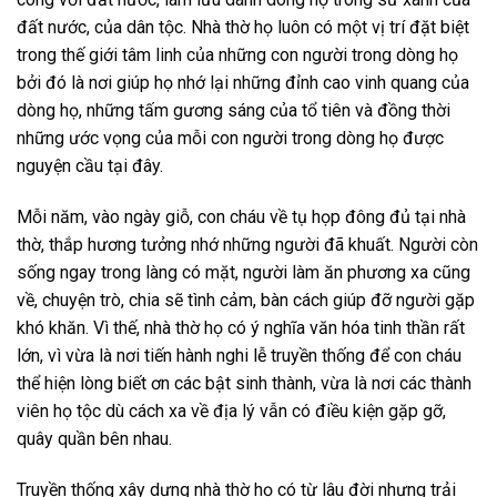
đất nước, của dân tộc. Nhà thờ họ luôn có một vị trí đặt biệt
trong thế giới tâm linh của những con người trong dòng họ
bởi đó là nơi giúp họ nhớ lại những đỉnh cao vinh quang của
dòng họ, những tấm gương sáng của tổ tiên và đồng thời
những ước vọng của mỗi con người trong dòng họ được
nguyện cầu tại đây.
Mỗi năm, vào ngày giỗ, con cháu về tụ họp đông đủ tại nhà
thờ, thắp hương tưởng nhớ những người đã khuất. Người còn
sống ngay trong làng có mặt, người làm ăn phương xa cũng
về, chuyện trò, chia sẽ tình cảm, bàn cách giúp đỡ người gặp
khó khăn. Vì thế, nhà thờ họ có ý nghĩa văn hóa tinh thần rất
lớn, vì vừa là nơi tiến hành nghi lễ truyền thống để con cháu
thể hiện lòng biết ơn các bật sinh thành, vừa là nơi các thành
viên họ tộc dù cách xa về địa lý vẫn có điều kiện gặp gỡ,
quây quần bên nhau.
Truyền thống xây dựng nhà thờ họ có từ lâu đời nhưng trải