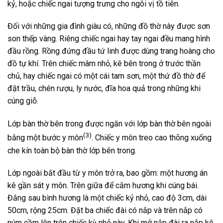
kỷ, hoặc chiếc ngai tượng trưng cho ngôi vị tồ tiên.
Đối với những gia đình giàu có, những đồ thờ này được sơn
son thếp vàng. Riêng chiếc ngai hay tay ngai đều mang hình
đầu rồng. Rồng đứng đầu tứ linh được dùng trang hoàng cho
đồ tự khí. Trên chiếc mâm nhỏ, kê bên trong ở trước thần
chủ, hay chiếc ngai có một cái tam sơn, một thứ đồ thờ để
đặt trầu, chén rượu, ly nước, đĩa hoa quả trong những khi
cúng giỗ.
Lớp bàn thờ bên trong được ngăn với lớp bàn thờ bên ngoài
(3)
bằng một bước y môn
. Chiếc y môn treo cao thõng xuống
che kín toàn bộ bàn thờ lớp bên trong.
Lớp ngoài bắt đầu từ y môn trở ra, bao gồm: một hương án
kê gần sát y môn. Trên giữa để cắm hương khi cúng bái.
Đắng sau bình hương là một chiếc kỷ nhỏ, cao độ 3cm, dài
50cm, rộng 25cm. Đặt ba chiếc đài có nắp và trên nắp có
núm cầm lên trên chiếc kỳ nhỏ này. Khi mở nắp đài ra nắp kê