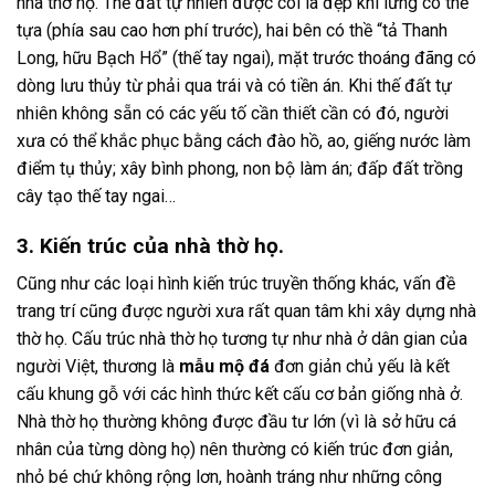
nhà thờ họ. Thế đất tự nhiên được coi là đẹp khi lưng có thể
tựa (phía sau cao hơn phí trước), hai bên có thề “tả Thanh
Long, hữu Bạch Hổ” (thế tay ngai), mặt trước thoáng đãng có
dòng lưu thủy từ phải qua trái và có tiền án. Khi thế đất tự
nhiên không sẵn có các yếu tố cần thiết cần có đó, người
xưa có thể khắc phục bằng cách đào hồ, ao, giếng nước làm
điểm tụ thủy; xây bình phong, non bộ làm án; đấp đất trồng
cây tạo thế tay ngai…
3. Kiến trúc của nhà thờ họ.
Cũng như các loại hình kiến trúc truyền thống khác, vấn đề
trang trí cũng được người xưa rất quan tâm khi xây dựng nhà
thờ họ. Cấu trúc nhà thờ họ tương tự như nhà ở dân gian của
người Việt, thương là
mẫu mộ đá
đơn giản chủ yếu là kết
cấu khung gỗ với các hình thức kết cấu cơ bản giống nhà ở.
Nhà thờ họ thường không được đầu tư lớn (vì là sở hữu cá
nhân của từng dòng họ) nên thường có kiến trúc đơn giản,
nhỏ bé chứ không rộng lơn, hoành tráng như những công