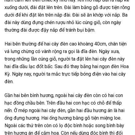
xuống dưới, đài đặt lên trên. Đài làm bằng gỗ được tiện rỗng
dưới để khi đặt lên trên nắp đài. Đài sẽ ăn khớp với nắp. Ba
đài này dùng đựng chén rượu nhỏ lúc cúng giỗ, còn ngày
thường đài được đậy nắp để tránh bụi bặm.
Hai bên thường để hai cây đèn cao khoàng 40cm, chân tiện
vá lưng chừng có vành rộng ra gọi là đĩa đèn. Ngày xưa,
trong những lần cúng giỗ, người ta đặt lên hai cây đèn này
hai đĩa dầu lạc đốt bấc. Sau đó thay bằng hai ngọn đèn Hoa
Kỳ. Ngày nay, người ta mắc trực tiếp bóng điện vào hai cây
đèn.
Gần hai bên bình hương, ngoài hai cây đèn còn có hai con
hạc đồng chầu bên. Trên đầu hai con hạc có chỗ để thấp
nến. Ở mép ngoài hai cây đèn, gần hai đầu hương án là hai
ống đựng hương. Hai ống hương bằng gỗ tiện miệng loe.
Ngoài các thứ trên còn có lọ độc bình hoặc song bình bày
trên hương án để cắm hoa. Còn nếu dùng độc bình thì đối